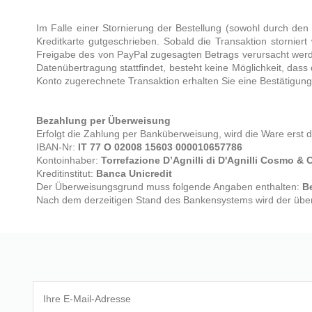
Im Falle einer Stornierung der Bestellung (sowohl durch den
Kreditkarte gutgeschrieben. Sobald die Transaktion storniert
Freigabe des von PayPal zugesagten Betrags verursacht werd
Datenübertragung stattfindet, besteht keine Möglichkeit, das
Konto zugerechnete Transaktion erhalten Sie eine Bestätigung
Bezahlung per Überweisung
Erfolgt die Zahlung per Banküberweisung, wird die Ware erst
IBAN-Nr:
IT 77 O 02008 15603 000010657786
Kontoinhaber:
Torrefazione D’Agnilli di D'Agnilli Cosmo & 
Kreditinstitut:
Banca Unicredit
Der Überweisungsgrund muss folgende Angaben enthalten:
B
Nach dem derzeitigen Stand des Bankensystems wird der übe