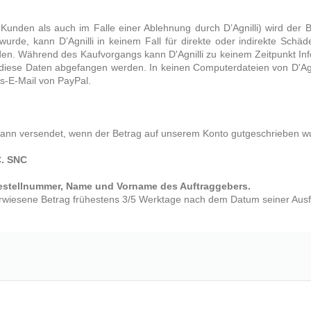
 Kunden als auch im Falle einer Ablehnung durch D’Agnilli) wird der 
 wurde, kann D’Agnilli in keinem Fall für direkte oder indirekte Sch
en. Während des Kaufvorgangs kann D'Agnilli zu keinem Zeitpunkt Inf
s diese Daten abgefangen werden. In keinen Computerdateien von D'Ag
s-E-Mail von PayPal.
 dann versendet, wenn der Betrag auf unserem Konto gutgeschrieben w
C. SNC
estellnummer, Name und Vorname des Auftraggebers.
rwiesene Betrag frühestens 3/5 Werktage nach dem Datum seiner Ausf