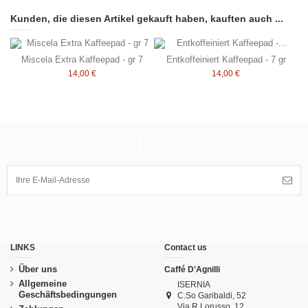
Kunden, die diesen Artikel gekauft haben, kauften auch ...
Miscela Extra Kaffeepad - gr 7
Entkoffeiniert Kaffeepad - 7 gr
14,00 €
14,00 €
Sie können Ihr Einverständnis jederzeit widerrufen. Unsere
Kontaktinformationen finden Sie u. a. in der Datenschutzerklärung.
LINKS
Contact us
Über uns
Caffé D'Agnilli
Allgemeine
ISERNIA
Geschäftsbedingungen
C.So Garibaldi, 52
Via R.Lorusso, 12