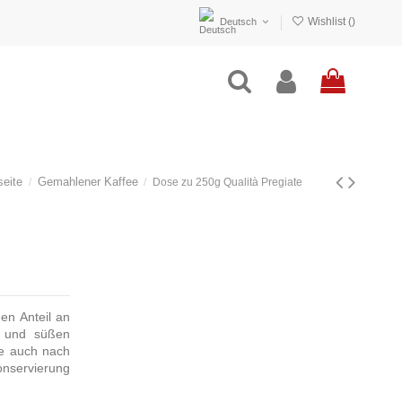
Wishlist (
)
Deutsch
seite
Gemahlener Kaffee
Dose zu 250g Qualità Pregiate
en Anteil an
n und süßen
ie auch nach
servierung