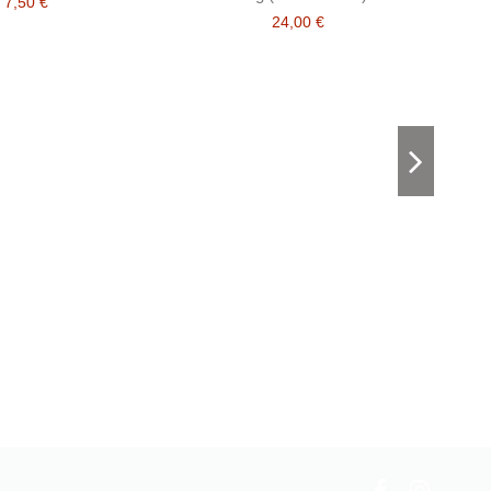
7,50 €
24,00 €
De