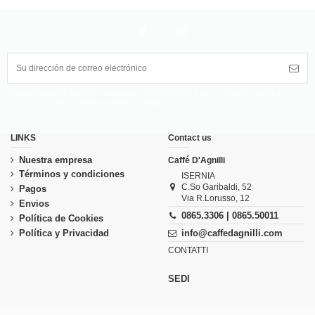
Puede darse de baja en cualquier momento. Para ello, consulte nuestra
información de contacto en el aviso legal.
LINKS
Contact us
Nuestra empresa
Caffé D'Agnilli
Términos y condiciones
ISERNIA
C.So Garibaldi, 52
Pagos
Via R.Lorusso, 12
Envios
0865.3306 | 0865.50011
Política de Cookies
Política y Privacidad
info@caffedagnilli.com
CONTATTI
SEDI