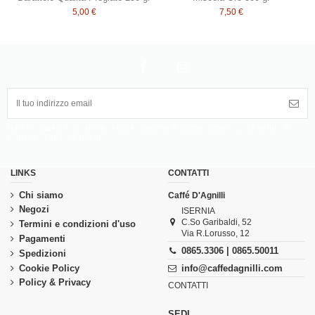
5,00 €
7,50 €
Puoi annullare l'iscrizione in ogni momenti. A questo scopo, cerca le info di
contatto nelle note legali.
LINKS
CONTATTI
Chi siamo
Caffé D'Agnilli
Negozi
ISERNIA
C.So Garibaldi, 52
Termini e condizioni d'uso
Via R.Lorusso, 12
Pagamenti
0865.3306 | 0865.50011
Spedizioni
Cookie Policy
info@caffedagnilli.com
Policy & Privacy
CONTATTI
SEDI