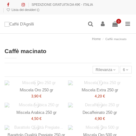
SPEDIZIONE GRATUITA DA 49€ - ITALIA
Lista dei desideri (
)
0
Home
Caffè macinato
Caffè macinato
Rilevanza
6
Miscela Oro 250 gr
Miscela Extra 250 gr
3,90 €
4,20 €
Miscela Arabica 250 gr
Decaffeinato 250 gr
4,50 €
4,90 €
Barattolo Qualità Pregiate 250 gr
Miscela Oro 500 gr