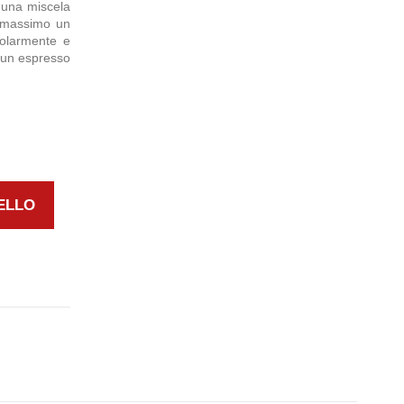
 una miscela
l massimo un
golarmente e
 un espresso
ELLO