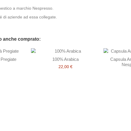
mestico a marchio Nespresso.
né di aziende ad essa collegate.
no anche comprato:
Miscela Extra 1000 gr - In Grani
18,00 €