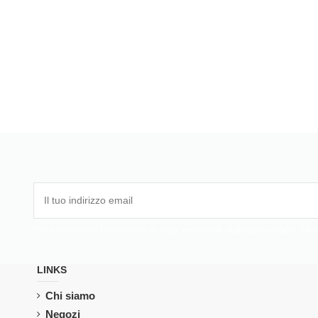
Puoi annullare l'iscrizione in ogni momenti. A questo scopo, cerca
LINKS
Chi siamo
Negozi