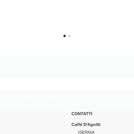
Miscela Oro 250 g
3,90 €
 le info di contatto nelle note legali.
CONTATTI
Caffé D'Agnilli
ISERNIA