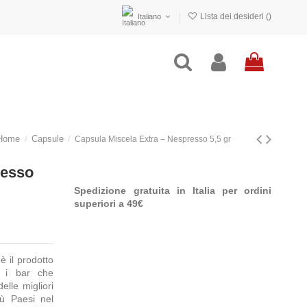
Lista dei desideri (
)
Italiano
Home
Capsule
Capsula Miscela Extra – Nespresso 5,5 gr
resso
Spedizione gratuita in Italia per ordini
superiori a 49€
è il prodotto
ti i bar che
elle migliori
iù Paesi nel