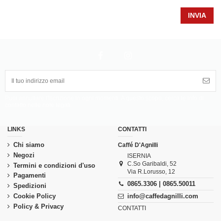
Puoi annullare l'iscrizione in ogni momenti. A questo scopo, cerca le info di
contatto nelle note legali.
LINKS
CONTATTI
Chi siamo
Caffé D'Agnilli
Negozi
ISERNIA
C.So Garibaldi, 52
Termini e condizioni d'uso
Via R.Lorusso, 12
Pagamenti
0865.3306 | 0865.50011
Spedizioni
Cookie Policy
info@caffedagnilli.com
Policy & Privacy
CONTATTI