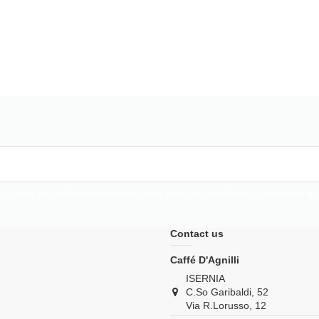
 cela nos informations de contact dans les conditions d'utilisation du 
Contact us
Caffé D'Agnilli
ISERNIA
C.So Garibaldi, 52
Via R.Lorusso, 12