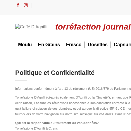
torréfaction journa
Moulu
En Grains
Fresco
Dosettes
Capsul
Politique et Confidentialité
Informations conformément à l'art. 13 du règlement (UE) 2016/679 du Parlement e
Torrefazione D'Agnilli (ci-après également D'Agnilli ou la "Société"), en tant que
cette raison, il assure les réalisations nécessaires à son adaptation correcte à l
qu'à la libre circulation de ces données, et qui abroge la directive 95/46 / CE, 
fournis lors de votre navigation sur notre site, ainsi que sur vos droits. Dans le 
Qui est le responsable du traitement de vos données?
Torrefazione D'Agnilli & C. snc