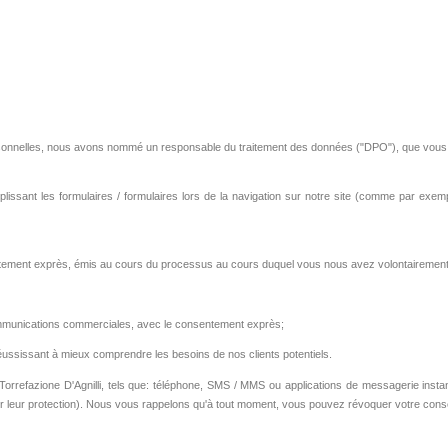
 personnelles, nous avons nommé un responsable du traitement des données ("DPO"), que vous 
plissant les formulaires / formulaires lors de la navigation sur notre site (comme par exe
entement exprès, émis au cours du processus au cours duquel vous nous avez volontairement 
e communications commerciales, avec le consentement exprès;
n réussissant à mieux comprendre les besoins de nos clients potentiels.
orrefazione D'Agnilli, tels que: téléphone, SMS / MMS ou applications de messagerie instan
ur leur protection). Nous vous rappelons qu'à tout moment, vous pouvez révoquer votre conse