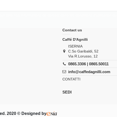
 cela nos informations de contact dans les conditions d'utilisation du 
Contact us
Caffé D'Agnilli
ISERNIA
C.So Garibaldi, 52
Via R.Lorusso, 12
0865.3306 | 0865.50011
info@caffedagnilli.com
CONTATTI
SEDI
rved. 2020 © Designed by