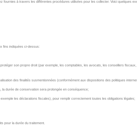
 fournies à travers les différentes procédures utilisées pour les collecter. Voici quelques e
 fins indiquées ci-dessus:
 protéger son propre droit (par exemple, les comptables, les avocats, les conseillers fiscaux, l
sation des finalités susmentionnées (conformément aux dispositions des politiques internes de
tion, la durée de conservation sera prolongée en conséquence;
exemple les déclarations fiscales), pour remplir correctement toutes les obligations légales;
ts pour la durée du traitement.