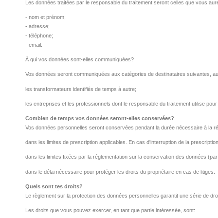
Les données traitées par le responsable du traitement seront celles que vous aurez
- nom et prénom;
- adresse;
- téléphone;
- email.
À qui vos données sont-elles communiquées?
Vos données seront communiquées aux catégories de destinataires suivantes, aux
les transformateurs identifiés de temps à autre;
les entreprises et les professionnels dont le responsable du traitement utilise pour
Combien de temps vos données seront-elles conservées?
Vos données personnelles seront conservées pendant la durée nécessaire à la réali
dans les limites de prescription applicables. En cas d'interruption de la prescrip
dans les limites fixées par la réglementation sur la conservation des données (par 
dans le délai nécessaire pour protéger les droits du propriétaire en cas de litiges.
Quels sont tes droits?
Le règlement sur la protection des données personnelles garantit une série de droi
Les droits que vous pouvez exercer, en tant que partie intéressée, sont: