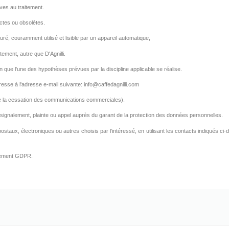
ives au traitement.
ctes ou obsolètes.
turé, couramment utilisé et lisible par un appareil automatique,
tement, autre que D'Agnilli.
tion que l'une des hypothèses prévues par la discipline applicable se réalise.
sse à l'adresse e-mail suivante: info@caffedagnilli.com
le la cessation des communications commerciales).
ut signalement, plainte ou appel auprès du garant de la protection des données personnelles.
 postaux, électroniques ou autres choisis par l'intéressé, en utilisant les contacts indiqué
glement GDPR.