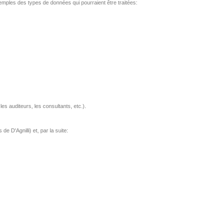
xemples des types de données qui pourraient être traitées:
es auditeurs, les consultants, etc.).
 D'Agnilli) et, par la suite: