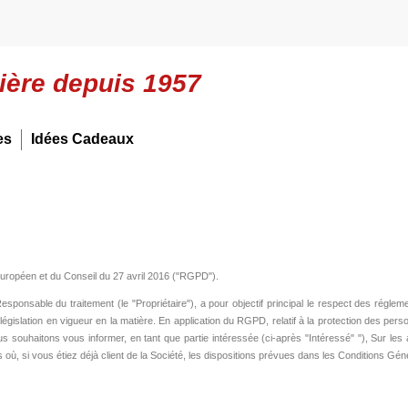
lière depuis 1957
es
Idées Cadeaux
uropéen et du Conseil du 27 avril 2016 ("RGPD").
 Responsable du traitement (le "Propriétaire"), a pour objectif principal le respect des rég
a législation en vigueur en la matière. En application du RGPD, relatif à la protection des p
nous souhaitons vous informer, en tant que partie intéressée (ci-après "Intéressé" "), Sur 
cas où, si vous étiez déjà client de la Société, les dispositions prévues dans les Conditions G