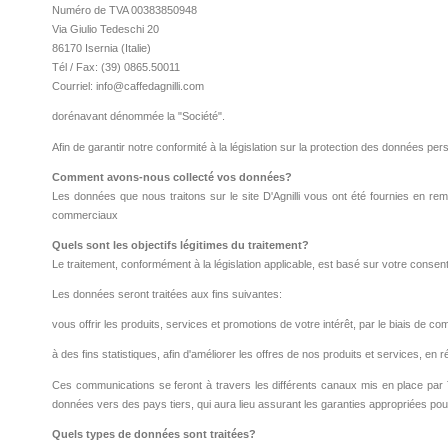
Numéro de TVA 00383850948
Via Giulio Tedeschi 20
86170 Isernia (Italie)
Tél / Fax: (39) 0865.50011
Courriel: info@caffedagnilli.com
dorénavant dénommée la "Société".
Afin de garantir notre conformité à la législation sur la protection des données
Comment avons-nous collecté vos données?
Les données que nous traitons sur le site D'Agnilli vous ont été fournies en rem
commerciaux
Quels sont les objectifs légitimes du traitement?
Le traitement, conformément à la législation applicable, est basé sur votre cons
Les données seront traitées aux fins suivantes:
vous offrir les produits, services et promotions de votre intérêt, par le biais d
à des fins statistiques, afin d'améliorer les offres de nos produits et services, e
Ces communications se feront à travers les différents canaux mis en place par T
données vers des pays tiers, qui aura lieu assurant les garanties appropriées po
Quels types de données sont traitées?